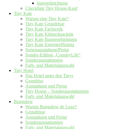
Inneneinrichtung
Checkliste Tiny House-Kauf
Tiny Kate
Warum eine Tiny Kate?
Tiny Kate Grundrisse
Tiny Kate Fachwerk
Tiny Kate Klönschnacktür
Tiny Kate Baugenehmigung
Tiny Kate Energieeffizienz
Serienausstattung/Preise
Sonder-Edition „CountryLife“
Sonderausstattungen
Farb- und Materialauswahl
Tiny Hotel
Das Hotel unter den Tinys
Grundriss
Ausstattung und Preise
Tiny House – Sonderausstattungen
Farb- und Materialauswahl
Bungalow
Warum Bungalow de Luxe?
Grundrisse
Ausstattung und Preise
Sonderausstattungen
Farb- und Materialauswahl