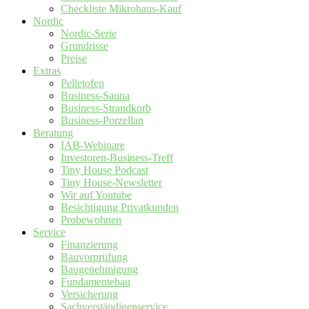
Checkliste Mikrohaus-Kauf
Nordic
Nordic-Serie
Grundrisse
Preise
Extras
Pelletofen
Business-Sauna
Business-Strandkorb
Business-Porzellan
Beratung
IAB-Webinare
Investoren-Business-Treff
Tiny House Podcast
Tiny House-Newsletter
Wir auf Youtube
Besichtigung Privatkunden
Probewohnen
Service
Finanzierung
Bauvorprüfung
Baugenehmigung
Fundamentebau
Versicherung
Sachverständigenservice