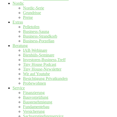
Nordic
Nordic-Serie
Grundrisse
Preise
Extras
Pelletofen
Business-Sauna
Business-Strandkorb
Business-Porzellan
Beratung
IAB-Webinare
Bienhüls-Seminare
Investoren-Business-Treff
Tiny House Podcast
Tiny House-Newsletter
Wir auf Youtube
Besichtigung Privatkunden
Probewohnen
Service
Finanzierung
Bauvorprüfung
Baugenehmigung
Fundamentebau
Versicherung
Sachverständigenservice