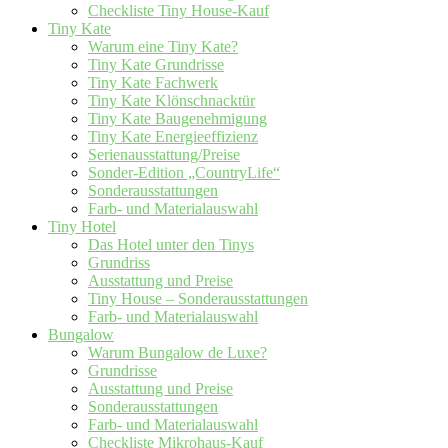
Checkliste Tiny House-Kauf
Tiny Kate
Warum eine Tiny Kate?
Tiny Kate Grundrisse
Tiny Kate Fachwerk
Tiny Kate Klönschnacktür
Tiny Kate Baugenehmigung
Tiny Kate Energieeffizienz
Serienausstattung/Preise
Sonder-Edition „CountryLife“
Sonderausstattungen
Farb- und Materialauswahl
Tiny Hotel
Das Hotel unter den Tinys
Grundriss
Ausstattung und Preise
Tiny House – Sonderausstattungen
Farb- und Materialauswahl
Bungalow
Warum Bungalow de Luxe?
Grundrisse
Ausstattung und Preise
Sonderausstattungen
Farb- und Materialauswahl
Checkliste Mikrohaus-Kauf