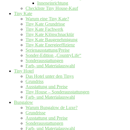
Inneneinrichtung
Checkliste Tiny House-Kauf
Tiny Kate
Warum eine Tiny Kate?
Tiny Kate Grundrisse
Tiny Kate Fachwerk
Tiny Kate Klönschnacktür
Tiny Kate Baugenehmigung
Tiny Kate Energieeffizienz
Serienausstattung/Preise
Sonder-Edition „CountryLife“
Sonderausstattungen
Farb- und Materialauswahl
Tiny Hotel
Das Hotel unter den Tinys
Grundriss
Ausstattung und Preise
Tiny House – Sonderausstattungen
Farb- und Materialauswahl
Bungalow
Warum Bungalow de Luxe?
Grundrisse
Ausstattung und Preise
Sonderausstattungen
Farb- und Materialauswahl