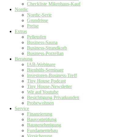
Checkliste Mikrohaus-Kauf
Nordic
Nordic-Serie
Grundrisse
Preise
Extras
Pelletofen
Business-Sauna
Business-Strandkorb
Business-Porzellan
Beratung
IAB-Webinare
Bienhüls-Seminare
Investoren-Business-Treff
Tiny House Podcast
Tiny House-Newsletter
Wir auf Youtube
Besichtigung Privatkunden
Probewohnen
Service
Finanzierung
Bauvorprüfung
Baugenehmigung
Fundamentebau
Versicherung