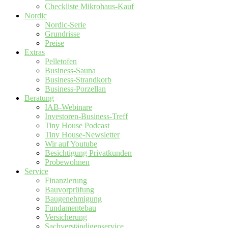
Checkliste Mikrohaus-Kauf
Nordic
Nordic-Serie
Grundrisse
Preise
Extras
Pelletofen
Business-Sauna
Business-Strandkorb
Business-Porzellan
Beratung
IAB-Webinare
Investoren-Business-Treff
Tiny House Podcast
Tiny House-Newsletter
Wir auf Youtube
Besichtigung Privatkunden
Probewohnen
Service
Finanzierung
Bauvorprüfung
Baugenehmigung
Fundamentebau
Versicherung
Sachverständigenservice