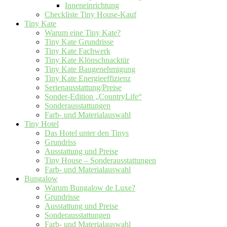
Inneneinrichtung
Checkliste Tiny House-Kauf
Tiny Kate
Warum eine Tiny Kate?
Tiny Kate Grundrisse
Tiny Kate Fachwerk
Tiny Kate Klönschnacktür
Tiny Kate Baugenehmigung
Tiny Kate Energieeffizienz
Serienausstattung/Preise
Sonder-Edition „CountryLife“
Sonderausstattungen
Farb- und Materialauswahl
Tiny Hotel
Das Hotel unter den Tinys
Grundriss
Ausstattung und Preise
Tiny House – Sonderausstattungen
Farb- und Materialauswahl
Bungalow
Warum Bungalow de Luxe?
Grundrisse
Ausstattung und Preise
Sonderausstattungen
Farb- und Materialauswahl