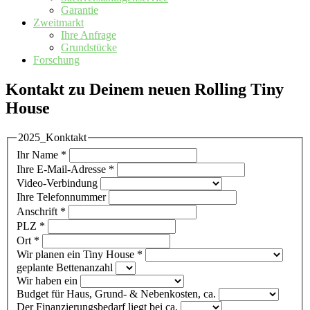
Garantie
Zweitmarkt
Ihre Anfrage
Grundstücke
Forschung
Kontakt zu Deinem neuen Rolling Tiny
House
2025_Konktakt
Ihr Name
*
Ihre E-Mail-Adresse
*
Video-Verbindung
Ihre Telefonnummer
Anschrift
*
PLZ
*
Ort
*
Wir planen ein Tiny House
*
geplante Bettenanzahl
Wir haben ein
Budget für Haus, Grund- & Nebenkosten, ca.
Der Finanzierungsbedarf liegt bei ca.