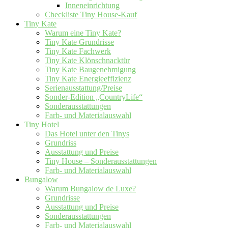
Inneneinrichtung
Checkliste Tiny House-Kauf
Tiny Kate
Warum eine Tiny Kate?
Tiny Kate Grundrisse
Tiny Kate Fachwerk
Tiny Kate Klönschnacktür
Tiny Kate Baugenehmigung
Tiny Kate Energieeffizienz
Serienausstattung/Preise
Sonder-Edition „CountryLife“
Sonderausstattungen
Farb- und Materialauswahl
Tiny Hotel
Das Hotel unter den Tinys
Grundriss
Ausstattung und Preise
Tiny House – Sonderausstattungen
Farb- und Materialauswahl
Bungalow
Warum Bungalow de Luxe?
Grundrisse
Ausstattung und Preise
Sonderausstattungen
Farb- und Materialauswahl