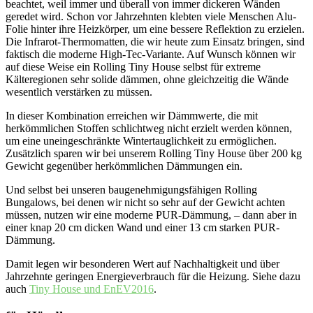
beachtet, weil immer und überall von immer dickeren Wänden
geredet wird. Schon vor Jahrzehnten klebten viele Menschen Alu-
Folie hinter ihre Heizkörper, um eine bessere Reflektion zu erzielen.
Die Infrarot-Thermomatten, die wir heute zum Einsatz bringen, sind
faktisch die moderne High-Tec-Variante. Auf Wunsch können wir
auf diese Weise ein Rolling Tiny House selbst für extreme
Kälteregionen sehr solide dämmen, ohne gleichzeitig die Wände
wesentlich verstärken zu müssen.
In dieser Kombination erreichen wir Dämmwerte, die mit
herkömmlichen Stoffen schlichtweg nicht erzielt werden können,
um eine uneingeschränkte Wintertauglichkeit zu ermöglichen.
Zusätzlich sparen wir bei unserem Rolling Tiny House über 200 kg
Gewicht gegenüber herkömmlichen Dämmungen ein.
Und selbst bei unseren baugenehmigungsfähigen Rolling
Bungalows, bei denen wir nicht so sehr auf der Gewicht achten
müssen, nutzen wir eine moderne PUR-Dämmung, – dann aber in
einer knap 20 cm dicken Wand und einer 13 cm starken PUR-
Dämmung.
Damit legen wir besonderen Wert auf Nachhaltigkeit und über
Jahrzehnte geringen Energieverbrauch für die Heizung. Siehe dazu
auch
Tiny House und EnEV2016
.