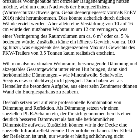
offizielles Wohngebäude mit offizieller Baugenehmigung nutzen
möchte, wird um einen Nachweis der Energieeffizienz
(Wärmeschutznachweis gem. Gebäudeenergiegesetz vormals EnEV
2016) nicht herumkommen. Dies könnte sicherlich durch dickere
Wände erzielt werden. Aber allein eine Verstärkung von 10 auf 16
cm würde den nutzbaren Wohnraum um 12 cm verringern, was
3
einer Verringerung des Raumvolumen um ca. 6 m
oder ca. 5 %
bedeuten würde. Zusätzlich käme ein höheres Gewicht von ca. 100
kg hinzu, was eingedenk des begrenzenden Maximal-Gewichts des
PKW-Trailers von 3,5 Tonnen kaum realistisch erscheint.
Will man also maximalen Wohnraum, hervorragende Dämmung und
akzeptables Gesamtgewicht unter einen Hut bringen, dann sind
herkömmliche Dämmungen – wie Mineralwolle, Schafwolle,
Seegras usw. schlichtweg nicht geeignet. Dann haben wir als
Hersteller die besondere Aufgabe, aus einer zehn Zentimeter dünnen
Wand ein Energiesparhaus zu zaubern.
Deshalb setzen wir auf eine professionelle Kombination von
Dämmung und Reflektion. Als Dämmung setzen wir einen
speziellen PUR-Schaum ein, der für sich genommen bereits einen
deutlich besseren Dämmwert als fast alle herkömmlichen
Dämmstoffe aufweist. Zusätzlich können wir in der Decke eine
spezielle Infrarot-reflektierende Thermofolie verbauen. Der Effekt
der Reflektion ist uralt, nur wurde er häufig schlichtweg nicht