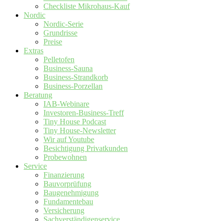
Checkliste Mikrohaus-Kauf
Nordic
Nordic-Serie
Grundrisse
Preise
Extras
Pelletofen
Business-Sauna
Business-Strandkorb
Business-Porzellan
Beratung
IAB-Webinare
Investoren-Business-Treff
Tiny House Podcast
Tiny House-Newsletter
Wir auf Youtube
Besichtigung Privatkunden
Probewohnen
Service
Finanzierung
Bauvorprüfung
Baugenehmigung
Fundamentebau
Versicherung
Sachverständigenservice