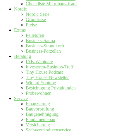
Checkliste Mikrohaus-Kauf
Nordic
Nordic-Serie
Grundrisse
Preise
Extras
Pelletofen
Business-Sauna
Business-Strandkorb
Business-Porzellan
Beratung
IAB-Webinare
Investoren-Business-Treff
Tiny House Podcast
Tiny House-Newsletter
Wir auf Youtube
Besichtigung Privatkunden
Probewohnen
Service
Finanzierung
Bauvorprüfung
Baugenehmigung
Fundamentebau
Versicherung
Sachverständigenservice