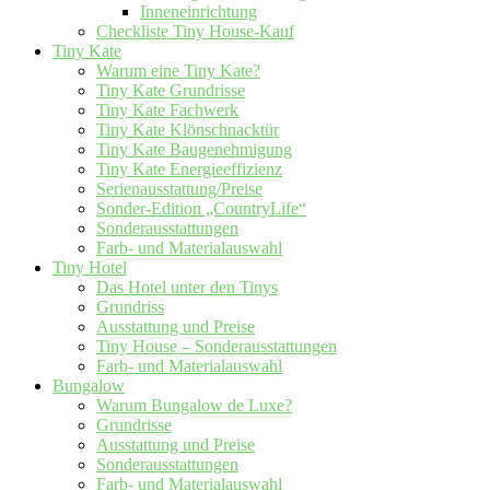
Inneneinrichtung
Checkliste Tiny House-Kauf
Tiny Kate
Warum eine Tiny Kate?
Tiny Kate Grundrisse
Tiny Kate Fachwerk
Tiny Kate Klönschnacktür
Tiny Kate Baugenehmigung
Tiny Kate Energieeffizienz
Serienausstattung/Preise
Sonder-Edition „CountryLife“
Sonderausstattungen
Farb- und Materialauswahl
Tiny Hotel
Das Hotel unter den Tinys
Grundriss
Ausstattung und Preise
Tiny House – Sonderausstattungen
Farb- und Materialauswahl
Bungalow
Warum Bungalow de Luxe?
Grundrisse
Ausstattung und Preise
Sonderausstattungen
Farb- und Materialauswahl