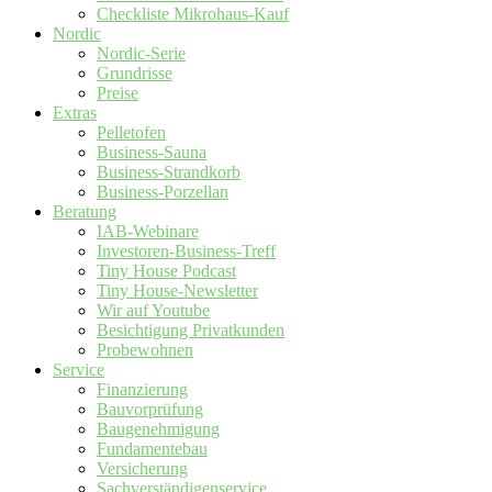
Checkliste Mikrohaus-Kauf
Nordic
Nordic-Serie
Grundrisse
Preise
Extras
Pelletofen
Business-Sauna
Business-Strandkorb
Business-Porzellan
Beratung
IAB-Webinare
Investoren-Business-Treff
Tiny House Podcast
Tiny House-Newsletter
Wir auf Youtube
Besichtigung Privatkunden
Probewohnen
Service
Finanzierung
Bauvorprüfung
Baugenehmigung
Fundamentebau
Versicherung
Sachverständigenservice