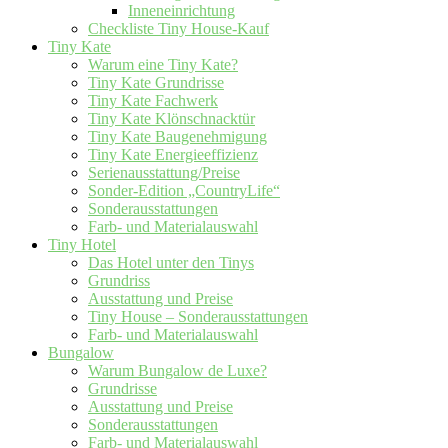
Inneneinrichtung
Checkliste Tiny House-Kauf
Tiny Kate
Warum eine Tiny Kate?
Tiny Kate Grundrisse
Tiny Kate Fachwerk
Tiny Kate Klönschnacktür
Tiny Kate Baugenehmigung
Tiny Kate Energieeffizienz
Serienausstattung/Preise
Sonder-Edition „CountryLife“
Sonderausstattungen
Farb- und Materialauswahl
Tiny Hotel
Das Hotel unter den Tinys
Grundriss
Ausstattung und Preise
Tiny House – Sonderausstattungen
Farb- und Materialauswahl
Bungalow
Warum Bungalow de Luxe?
Grundrisse
Ausstattung und Preise
Sonderausstattungen
Farb- und Materialauswahl