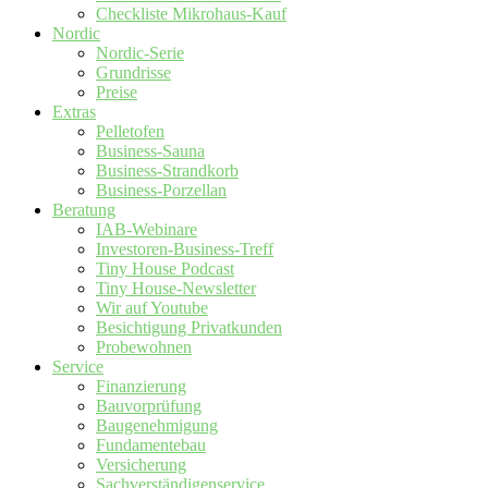
Checkliste Mikrohaus-Kauf
Nordic
Nordic-Serie
Grundrisse
Preise
Extras
Pelletofen
Business-Sauna
Business-Strandkorb
Business-Porzellan
Beratung
IAB-Webinare
Investoren-Business-Treff
Tiny House Podcast
Tiny House-Newsletter
Wir auf Youtube
Besichtigung Privatkunden
Probewohnen
Service
Finanzierung
Bauvorprüfung
Baugenehmigung
Fundamentebau
Versicherung
Sachverständigenservice