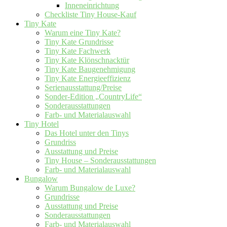
Inneneinrichtung
Checkliste Tiny House-Kauf
Tiny Kate
Warum eine Tiny Kate?
Tiny Kate Grundrisse
Tiny Kate Fachwerk
Tiny Kate Klönschnacktür
Tiny Kate Baugenehmigung
Tiny Kate Energieeffizienz
Serienausstattung/Preise
Sonder-Edition „CountryLife“
Sonderausstattungen
Farb- und Materialauswahl
Tiny Hotel
Das Hotel unter den Tinys
Grundriss
Ausstattung und Preise
Tiny House – Sonderausstattungen
Farb- und Materialauswahl
Bungalow
Warum Bungalow de Luxe?
Grundrisse
Ausstattung und Preise
Sonderausstattungen
Farb- und Materialauswahl