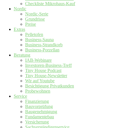
Checkliste Mikrohaus-Kauf
Nordic
Nordic-Serie
Grundrisse
Preise
Extras
Pelletofen
Business-Sauna
Business-Strandkorb
Business-Porzellan
Beratung
IAB-Webinare
Investoren-Business-Treff
Tiny House Podcast
Tiny House-Newsletter
Wir auf Youtube
Besichtigung Privatkunden
Probewohnen
Service
Finanzierung
Bauvorprüfung
Baugenehmigung
Fundamentebau
Versicherung
Sachverständigenservice