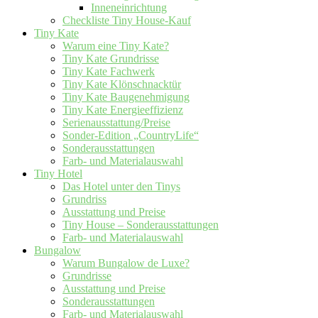
Inneneinrichtung
Checkliste Tiny House-Kauf
Tiny Kate
Warum eine Tiny Kate?
Tiny Kate Grundrisse
Tiny Kate Fachwerk
Tiny Kate Klönschnacktür
Tiny Kate Baugenehmigung
Tiny Kate Energieeffizienz
Serienausstattung/Preise
Sonder-Edition „CountryLife“
Sonderausstattungen
Farb- und Materialauswahl
Tiny Hotel
Das Hotel unter den Tinys
Grundriss
Ausstattung und Preise
Tiny House – Sonderausstattungen
Farb- und Materialauswahl
Bungalow
Warum Bungalow de Luxe?
Grundrisse
Ausstattung und Preise
Sonderausstattungen
Farb- und Materialauswahl