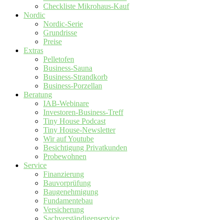
Checkliste Mikrohaus-Kauf
Nordic
Nordic-Serie
Grundrisse
Preise
Extras
Pelletofen
Business-Sauna
Business-Strandkorb
Business-Porzellan
Beratung
IAB-Webinare
Investoren-Business-Treff
Tiny House Podcast
Tiny House-Newsletter
Wir auf Youtube
Besichtigung Privatkunden
Probewohnen
Service
Finanzierung
Bauvorprüfung
Baugenehmigung
Fundamentebau
Versicherung
Sachverständigenservice