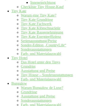
Inneneinrichtung
Checkliste Tiny House-Kauf
Tiny Kate
Warum eine Tiny Kate?
Tiny Kate Grundrisse
Tiny Kate Fachwerk
Tiny Kate Klönschnacktür
Tiny Kate Baugenehmigung
Tiny Kate Energieeffizienz
Serienausstattung/Preise
Sonder-Edition „CountryLife“
Sonderausstattungen
Farb- und Materialauswahl
Tiny Hotel
Das Hotel unter den Tinys
Grundriss
Ausstattung und Preise
Tiny House – Sonderausstattungen
Farb- und Materialauswahl
Bungalow
Warum Bungalow de Luxe?
Grundrisse
Ausstattung und Preise
Sonderausstattungen
Farb- und Materialauswahl