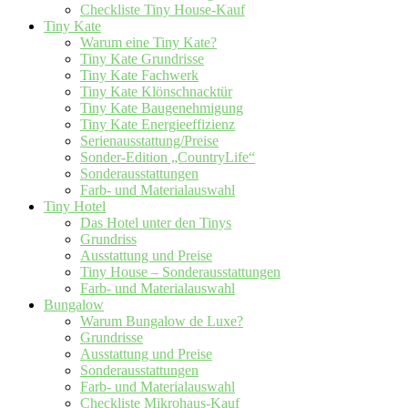
Checkliste Tiny House-Kauf
Tiny Kate
Warum eine Tiny Kate?
Tiny Kate Grundrisse
Tiny Kate Fachwerk
Tiny Kate Klönschnacktür
Tiny Kate Baugenehmigung
Tiny Kate Energieeffizienz
Serienausstattung/Preise
Sonder-Edition „CountryLife“
Sonderausstattungen
Farb- und Materialauswahl
Tiny Hotel
Das Hotel unter den Tinys
Grundriss
Ausstattung und Preise
Tiny House – Sonderausstattungen
Farb- und Materialauswahl
Bungalow
Warum Bungalow de Luxe?
Grundrisse
Ausstattung und Preise
Sonderausstattungen
Farb- und Materialauswahl
Checkliste Mikrohaus-Kauf