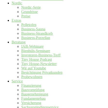
Nordic
Nordic-Serie
Grundrisse
Preise
Extras
Pelletofen
Business-Sauna
Business-Strandkorb
Business-Porzellan
Beratung
IAB-Webinare
Bienhüls-Seminare
Investoren-Business-Treff
Tiny House Podcast
Tiny House-Newsletter
Wir auf Youtube
Besichtigung Privatkunden
Probewohnen
Service
Finanzierung
Bauvorprüfung
Baugenehmigung
Fundamentebau
Versicherung
Sachverständigenservice