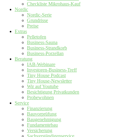
Checkliste Mikrohaus-Kauf
Nordic
Nordic-Serie
Grundrisse
Preise
Extras
Pelletofen
Business-Sauna
Business-Strandkorb
Business-Porzellan
Beratung
IAB-Webinare
Investoren-Business-Treff
Tiny House Podcast
Tiny House-Newsletter
Wir auf Youtube
Besichtigung Privatkunden
Probewohnen
Service
Finanzierung
Bauvorprüfung
Baugenehmigung
Fundamentebau
Versicherung
Sachverständigenservice