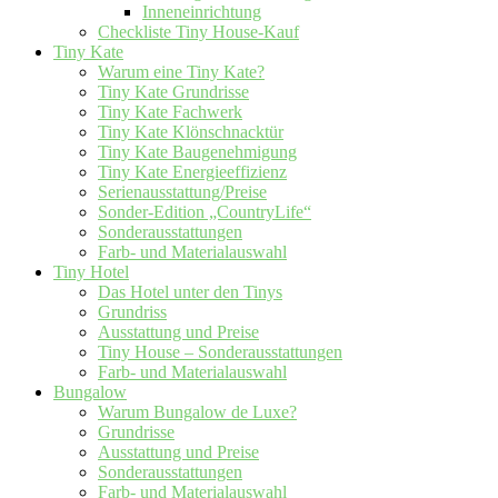
Inneneinrichtung
Checkliste Tiny House-Kauf
Tiny Kate
Warum eine Tiny Kate?
Tiny Kate Grundrisse
Tiny Kate Fachwerk
Tiny Kate Klönschnacktür
Tiny Kate Baugenehmigung
Tiny Kate Energieeffizienz
Serienausstattung/Preise
Sonder-Edition „CountryLife“
Sonderausstattungen
Farb- und Materialauswahl
Tiny Hotel
Das Hotel unter den Tinys
Grundriss
Ausstattung und Preise
Tiny House – Sonderausstattungen
Farb- und Materialauswahl
Bungalow
Warum Bungalow de Luxe?
Grundrisse
Ausstattung und Preise
Sonderausstattungen
Farb- und Materialauswahl