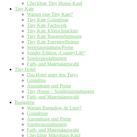
Checkliste Tiny House-Kauf
Tiny Kate
Warum eine Tiny Kate?
Tiny Kate Grundrisse
Tiny Kate Fachwerk
Tiny Kate Klönschnacktür
Tiny Kate Baugenehmigung
Tiny Kate Energieeffizienz
Serienausstattung/Preise
Sonder-Edition „CountryLife“
Sonderausstattungen
Farb- und Materialauswahl
Tiny Hotel
Das Hotel unter den Tinys
Grundriss
Ausstattung und Preise
Tiny House – Sonderausstattungen
Farb- und Materialauswahl
Bungalow
Warum Bungalow de Luxe?
Grundrisse
Ausstattung und Preise
Sonderausstattungen
Farb- und Materialauswahl
Checkliste Mikrohaus-Kauf