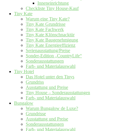
Inneneinrichtung
Checkliste Tiny House-Kauf
Tiny Kate
Warum eine Tiny Kate?
Tiny Kate Grundrisse
Tiny Kate Fachwerk
Tiny Kate Klönschnacktür
Tiny Kate Baugenehmigung
Tiny Kate Energieeffizienz
Serienausstattung/Preise
Sonder-Edition „CountryLife“
Sonderausstattungen
Farb- und Materialauswahl
Tiny Hotel
Das Hotel unter den Tinys
Grundriss
Ausstattung und Preise
Tiny House – Sonderausstattungen
Farb- und Materialauswahl
Bungalow
Warum Bungalow de Luxe?
Grundrisse
Ausstattung und Preise
Sonderausstattungen
Farb- und Materialauswahl