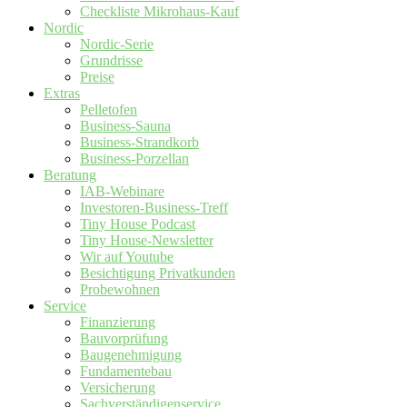
Checkliste Mikrohaus-Kauf
Nordic
Nordic-Serie
Grundrisse
Preise
Extras
Pelletofen
Business-Sauna
Business-Strandkorb
Business-Porzellan
Beratung
IAB-Webinare
Investoren-Business-Treff
Tiny House Podcast
Tiny House-Newsletter
Wir auf Youtube
Besichtigung Privatkunden
Probewohnen
Service
Finanzierung
Bauvorprüfung
Baugenehmigung
Fundamentebau
Versicherung
Sachverständigenservice