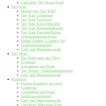
Checkliste Tiny House-Kauf
Tiny Kate
Warum eine Tiny Kate?
Tiny Kate Grundrisse
Tiny Kate Fachwerk
Tiny Kate Klönschnacktür
Tiny Kate Baugenehmigung
Tiny Kate Energieeffizienz
Serienausstattung/Preise
Sonder-Edition „CountryLife“
Sonderausstattungen
Farb- und Materialauswahl
Tiny Hotel
Das Hotel unter den Tinys
Grundriss
Ausstattung und Preise
Tiny House – Sonderausstattungen
Farb- und Materialauswahl
Bungalow
Warum Bungalow de Luxe?
Grundrisse
Ausstattung und Preise
Sonderausstattungen
Farb- und Materialauswahl
Checkliste Mikrohaus-Kauf