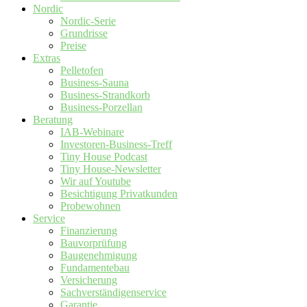
Nordic
Nordic-Serie
Grundrisse
Preise
Extras
Pelletofen
Business-Sauna
Business-Strandkorb
Business-Porzellan
Beratung
IAB-Webinare
Investoren-Business-Treff
Tiny House Podcast
Tiny House-Newsletter
Wir auf Youtube
Besichtigung Privatkunden
Probewohnen
Service
Finanzierung
Bauvorprüfung
Baugenehmigung
Fundamentebau
Versicherung
Sachverständigenservice
Garantie