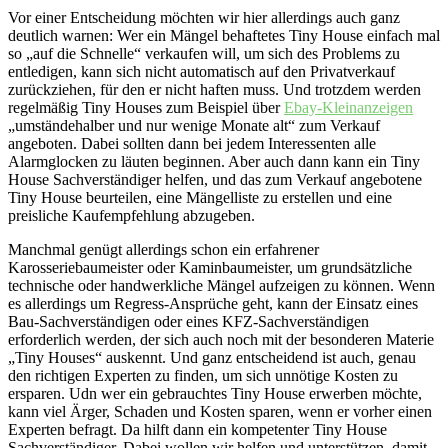
Vor einer Entscheidung möchten wir hier allerdings auch ganz
deutlich warnen: Wer ein Mängel behaftetes Tiny House einfach mal
so „auf die Schnelle“ verkaufen will, um sich des Problems zu
entledigen, kann sich nicht automatisch auf den Privatverkauf
zurückziehen, für den er nicht haften muss. Und trotzdem werden
regelmäßig Tiny Houses zum Beispiel über
Ebay-Kleinanzeigen
„umständehalber und nur wenige Monate alt“ zum Verkauf
angeboten. Dabei sollten dann bei jedem Interessenten alle
Alarmglocken zu läuten beginnen. Aber auch dann kann ein Tiny
House Sachverständiger helfen, und das zum Verkauf angebotene
Tiny House beurteilen, eine Mängelliste zu erstellen und eine
preisliche Kaufempfehlung abzugeben.
Manchmal genügt allerdings schon ein erfahrener
Karosseriebaumeister oder Kaminbaumeister, um grundsätzliche
technische oder handwerkliche Mängel aufzeigen zu können. Wenn
es allerdings um Regress-Ansprüche geht, kann der Einsatz eines
Bau-Sachverständigen oder eines KFZ-Sachverständigen
erforderlich werden, der sich auch noch mit der besonderen Materie
„Tiny Houses“ auskennt. Und ganz entscheidend ist auch, genau
den richtigen Experten zu finden, um sich unnötige Kosten zu
ersparen. Udn wer ein gebrauchtes Tiny House erwerben möchte,
kann viel Ärger, Schaden und Kosten sparen, wenn er vorher einen
Experten befragt. Da hilft dann ein kompetenter Tiny House
Sachverständiger. Dabei wollen wir helfen und unterstützen, damit