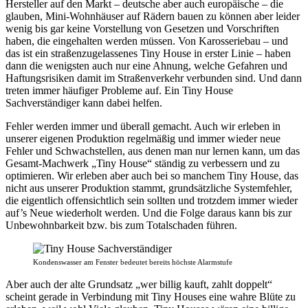
Hersteller auf den Markt – deutsche aber auch europäische – die
glauben, Mini-Wohnhäuser auf Rädern bauen zu können aber leider
wenig bis gar keine Vorstellung von Gesetzen und Vorschriften
haben, die eingehalten werden müssen. Von Karosseriebau – und
das ist ein straßenzugelassenes Tiny House in erster Linie – haben
dann die wenigsten auch nur eine Ahnung, welche Gefahren und
Haftungsrisiken damit im Straßenverkehr verbunden sind. Und dann
treten immer häufiger Probleme auf. Ein Tiny House
Sachverständiger kann dabei helfen.
Fehler werden immer und überall gemacht. Auch wir erleben in
unserer eigenen Produktion regelmäßig und immer wieder neue
Fehler und Schwachstellen, aus denen man nur lernen kann, um das
Gesamt-Machwerk „Tiny House“ ständig zu verbessern und zu
optimieren. Wir erleben aber auch bei so manchem Tiny House, das
nicht aus unserer Produktion stammt, grundsätzliche Systemfehler,
die eigentlich offensichtlich sein sollten und trotzdem immer wieder
auf’s Neue wiederholt werden. Und die Folge daraus kann bis zur
Unbewohnbarkeit bzw. bis zum Totalschaden führen.
Kondenswasser am Fenster bedeutet bereits höchste Alarmstufe
Aber auch der alte Grundsatz „wer billig kauft, zahlt doppelt“
scheint gerade in Verbindung mit Tiny Houses eine wahre Blüte zu