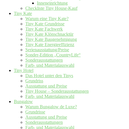
Inneneinrichtung
Checkliste Tiny House-Kauf
Tiny Kate
Warum eine Tiny Kate?
Tiny Kate Grundrisse
Tiny Kate Fachwerk
Tiny Kate Klönschnacktür
Tiny Kate Baugenehmigung
Tiny Kate Energieeffizienz
Serienausstattung/Preise
Sonder-Edition „CountryLife“
Sonderausstattungen
Farb- und Materialauswahl
Tiny Hotel
Das Hotel unter den Tinys
Grundriss
Ausstattung und Preise
Tiny House – Sonderausstattungen
Farb- und Materialauswahl
Bungalow
Warum Bungalow de Luxe?
Grundrisse
Ausstattung und Preise
Sonderausstattungen
Farb- und Materialauswahl