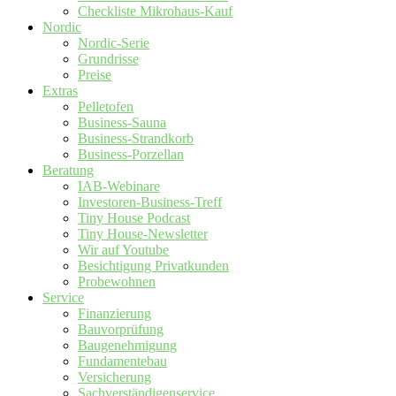
Checkliste Mikrohaus-Kauf
Nordic
Nordic-Serie
Grundrisse
Preise
Extras
Pelletofen
Business-Sauna
Business-Strandkorb
Business-Porzellan
Beratung
IAB-Webinare
Investoren-Business-Treff
Tiny House Podcast
Tiny House-Newsletter
Wir auf Youtube
Besichtigung Privatkunden
Probewohnen
Service
Finanzierung
Bauvorprüfung
Baugenehmigung
Fundamentebau
Versicherung
Sachverständigenservice