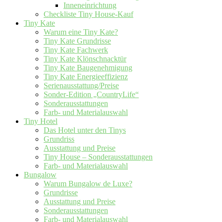
Inneneinrichtung
Checkliste Tiny House-Kauf
Tiny Kate
Warum eine Tiny Kate?
Tiny Kate Grundrisse
Tiny Kate Fachwerk
Tiny Kate Klönschnacktür
Tiny Kate Baugenehmigung
Tiny Kate Energieeffizienz
Serienausstattung/Preise
Sonder-Edition „CountryLife“
Sonderausstattungen
Farb- und Materialauswahl
Tiny Hotel
Das Hotel unter den Tinys
Grundriss
Ausstattung und Preise
Tiny House – Sonderausstattungen
Farb- und Materialauswahl
Bungalow
Warum Bungalow de Luxe?
Grundrisse
Ausstattung und Preise
Sonderausstattungen
Farb- und Materialauswahl