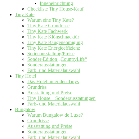
Inneneinrichtung
Checkliste Tiny House-Kauf
Tiny Kate
Warum eine Tiny Kate?
Tiny Kate Grundrisse
Tiny Kate Fachwerk
Tiny Kate Klönschnacktür
Tiny Kate Baugenehmigung
Tiny Kate Energieeffizienz
Serienausstattung/Preise
Sonder-Edition „CountryLife“
Sonderausstattungen
Farb- und Materialauswahl
Tiny Hotel
Das Hotel unter den Tinys
Grundriss
Ausstattung und Preise
Tiny House – Sonderausstattungen
Farb- und Materialauswahl
Bungalow
Warum Bungalow de Luxe?
Grundrisse
Ausstattung und Preise
Sonderausstattungen
Farb- und Materialauswahl