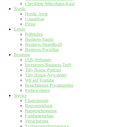
Checkliste Mikrohaus-Kauf
Nordic
Nordic-Serie
Grundrisse
Preise
Extras
Pelletofen
Business-Sauna
Business-Strandkorb
Business-Porzellan
Beratung
IAB-Webinare
Investoren-Business-Treff
Tiny House Podcast
Tiny House-Newsletter
Wir auf Youtube
Besichtigung Privatkunden
Probewohnen
Service
Finanzierung
Bauvorprüfung
Baugenehmigung
Fundamentebau
Versicherung
Sachverständigenservice