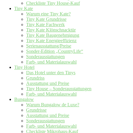
Checkliste Tiny House-Kauf
Tiny Kate
Warum eine Tiny Kate?
Tiny Kate Grundrisse
Tiny Kate Fachwerk
Tiny Kate Klönschnacktür
Tiny Kate Baugenehmigung
Tiny Kate Energieeffizienz
Serienausstattung/Preise
Sonder-Edition „CountryLife“
Sonderausstattungen
Farb- und Materialauswahl
Tiny Hotel
Das Hotel unter den Tinys
Grundriss
Ausstattung und Preise
Tiny House – Sonderausstattungen
Farb- und Materialauswahl
Bungalow
Warum Bungalow de Luxe?
Grundrisse
Ausstattung und Preise
Sonderausstattungen
Farb- und Materialauswahl
Checkliste Mikrohaus-Kauf