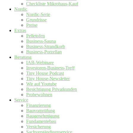
Checkliste Mikrohaus-Kauf
Nordic
Nordic-Serie
Grundrisse
Preise
Extras
Pelletofen
Business-Sauna
Business-Strandkorb
Business-Porzellan
Beratung
IAB-Webinare
Investoren-Business-Treff
Tiny House Podcast
Tiny House-Newsletter
Wir auf Youtube
Besichtigung Privatkunden
Probewohnen
Service
Finanzierung
Bauvorprüfung
Baugenehmigung
Fundamentebau
Versicherung
Sachverständigenservice