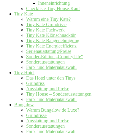
Inneneinrichtung
Checkliste Tiny House-Kauf
Tiny Kate
Warum eine Tiny Kate?
Tiny Kate Grundrisse
Tiny Kate Fachwerk
Tiny Kate Klönschnacktür
Tiny Kate Baugenehmigung
Tiny Kate Energieeffizienz
Serienausstattung/Preise
Sonder-Edition „CountryLife“
Sonderausstattungen
Farb- und Materialauswahl
Tiny Hotel
Das Hotel unter den Tinys
Grundriss
Ausstattung und Preise
Tiny House – Sonderausstattungen
Farb- und Materialauswahl
Bungalow
Warum Bungalow de Luxe?
Grundrisse
Ausstattung und Preise
Sonderausstattungen
Farb- und Materialauswahl