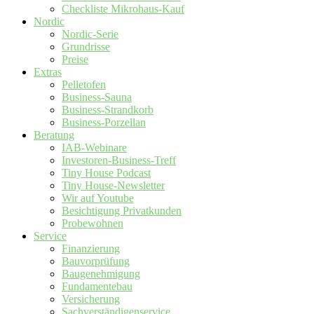
Checkliste Mikrohaus-Kauf
Nordic
Nordic-Serie
Grundrisse
Preise
Extras
Pelletofen
Business-Sauna
Business-Strandkorb
Business-Porzellan
Beratung
IAB-Webinare
Investoren-Business-Treff
Tiny House Podcast
Tiny House-Newsletter
Wir auf Youtube
Besichtigung Privatkunden
Probewohnen
Service
Finanzierung
Bauvorprüfung
Baugenehmigung
Fundamentebau
Versicherung
Sachverständigenservice