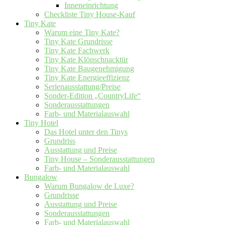
Inneneinrichtung
Checkliste Tiny House-Kauf
Tiny Kate
Warum eine Tiny Kate?
Tiny Kate Grundrisse
Tiny Kate Fachwerk
Tiny Kate Klönschnacktür
Tiny Kate Baugenehmigung
Tiny Kate Energieeffizienz
Serienausstattung/Preise
Sonder-Edition „CountryLife“
Sonderausstattungen
Farb- und Materialauswahl
Tiny Hotel
Das Hotel unter den Tinys
Grundriss
Ausstattung und Preise
Tiny House – Sonderausstattungen
Farb- und Materialauswahl
Bungalow
Warum Bungalow de Luxe?
Grundrisse
Ausstattung und Preise
Sonderausstattungen
Farb- und Materialauswahl