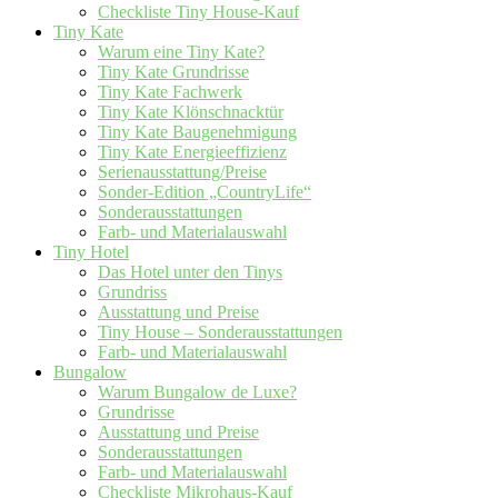
Checkliste Tiny House-Kauf
Tiny Kate
Warum eine Tiny Kate?
Tiny Kate Grundrisse
Tiny Kate Fachwerk
Tiny Kate Klönschnacktür
Tiny Kate Baugenehmigung
Tiny Kate Energieeffizienz
Serienausstattung/Preise
Sonder-Edition „CountryLife“
Sonderausstattungen
Farb- und Materialauswahl
Tiny Hotel
Das Hotel unter den Tinys
Grundriss
Ausstattung und Preise
Tiny House – Sonderausstattungen
Farb- und Materialauswahl
Bungalow
Warum Bungalow de Luxe?
Grundrisse
Ausstattung und Preise
Sonderausstattungen
Farb- und Materialauswahl
Checkliste Mikrohaus-Kauf