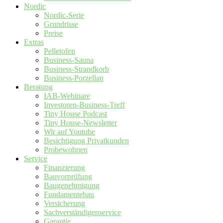
Nordic
Nordic-Serie
Grundrisse
Preise
Extras
Pelletofen
Business-Sauna
Business-Strandkorb
Business-Porzellan
Beratung
IAB-Webinare
Investoren-Business-Treff
Tiny House Podcast
Tiny House-Newsletter
Wir auf Youtube
Besichtigung Privatkunden
Probewohnen
Service
Finanzierung
Bauvorprüfung
Baugenehmigung
Fundamentebau
Versicherung
Sachverständigenservice
Garantie