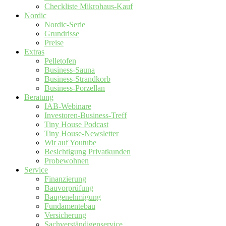
Checkliste Mikrohaus-Kauf
Nordic
Nordic-Serie
Grundrisse
Preise
Extras
Pelletofen
Business-Sauna
Business-Strandkorb
Business-Porzellan
Beratung
IAB-Webinare
Investoren-Business-Treff
Tiny House Podcast
Tiny House-Newsletter
Wir auf Youtube
Besichtigung Privatkunden
Probewohnen
Service
Finanzierung
Bauvorprüfung
Baugenehmigung
Fundamentebau
Versicherung
Sachverständigenservice