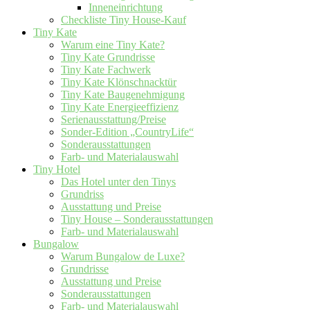
Inneneinrichtung
Checkliste Tiny House-Kauf
Tiny Kate
Warum eine Tiny Kate?
Tiny Kate Grundrisse
Tiny Kate Fachwerk
Tiny Kate Klönschnacktür
Tiny Kate Baugenehmigung
Tiny Kate Energieeffizienz
Serienausstattung/Preise
Sonder-Edition „CountryLife“
Sonderausstattungen
Farb- und Materialauswahl
Tiny Hotel
Das Hotel unter den Tinys
Grundriss
Ausstattung und Preise
Tiny House – Sonderausstattungen
Farb- und Materialauswahl
Bungalow
Warum Bungalow de Luxe?
Grundrisse
Ausstattung und Preise
Sonderausstattungen
Farb- und Materialauswahl