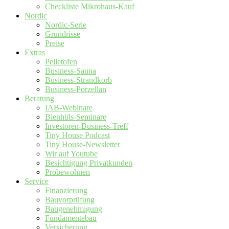
Checkliste Mikrohaus-Kauf
Nordic
Nordic-Serie
Grundrisse
Preise
Extras
Pelletofen
Business-Sauna
Business-Strandkorb
Business-Porzellan
Beratung
IAB-Webinare
Bienhüls-Seminare
Investoren-Business-Treff
Tiny House Podcast
Tiny House-Newsletter
Wir auf Youtube
Besichtigung Privatkunden
Probewohnen
Service
Finanzierung
Bauvorprüfung
Baugenehmigung
Fundamentebau
Versicherung