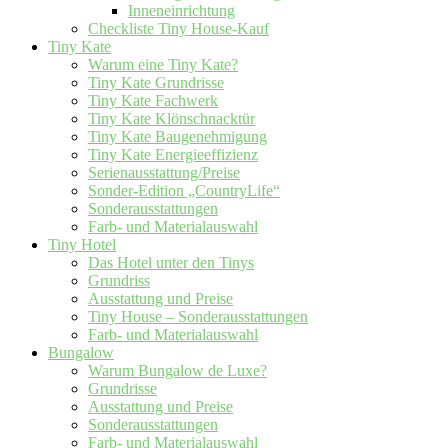
Inneneinrichtung
Checkliste Tiny House-Kauf
Tiny Kate
Warum eine Tiny Kate?
Tiny Kate Grundrisse
Tiny Kate Fachwerk
Tiny Kate Klönschnacktür
Tiny Kate Baugenehmigung
Tiny Kate Energieeffizienz
Serienausstattung/Preise
Sonder-Edition „CountryLife“
Sonderausstattungen
Farb- und Materialauswahl
Tiny Hotel
Das Hotel unter den Tinys
Grundriss
Ausstattung und Preise
Tiny House – Sonderausstattungen
Farb- und Materialauswahl
Bungalow
Warum Bungalow de Luxe?
Grundrisse
Ausstattung und Preise
Sonderausstattungen
Farb- und Materialauswahl