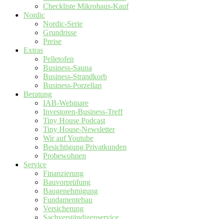
Checkliste Mikrohaus-Kauf
Nordic
Nordic-Serie
Grundrisse
Preise
Extras
Pelletofen
Business-Sauna
Business-Strandkorb
Business-Porzellan
Beratung
IAB-Webinare
Investoren-Business-Treff
Tiny House Podcast
Tiny House-Newsletter
Wir auf Youtube
Besichtigung Privatkunden
Probewohnen
Service
Finanzierung
Bauvorprüfung
Baugenehmigung
Fundamentebau
Versicherung
Sachverständigenservice