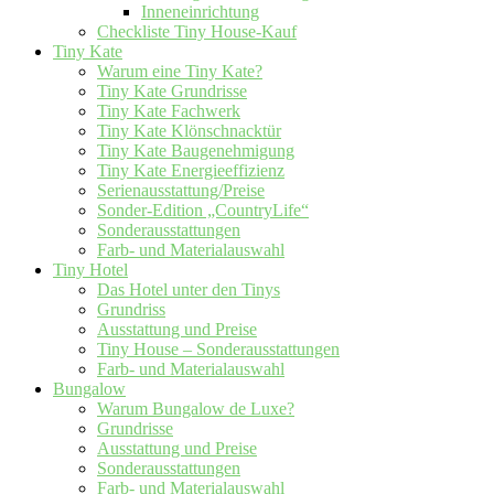
Inneneinrichtung
Checkliste Tiny House-Kauf
Tiny Kate
Warum eine Tiny Kate?
Tiny Kate Grundrisse
Tiny Kate Fachwerk
Tiny Kate Klönschnacktür
Tiny Kate Baugenehmigung
Tiny Kate Energieeffizienz
Serienausstattung/Preise
Sonder-Edition „CountryLife“
Sonderausstattungen
Farb- und Materialauswahl
Tiny Hotel
Das Hotel unter den Tinys
Grundriss
Ausstattung und Preise
Tiny House – Sonderausstattungen
Farb- und Materialauswahl
Bungalow
Warum Bungalow de Luxe?
Grundrisse
Ausstattung und Preise
Sonderausstattungen
Farb- und Materialauswahl