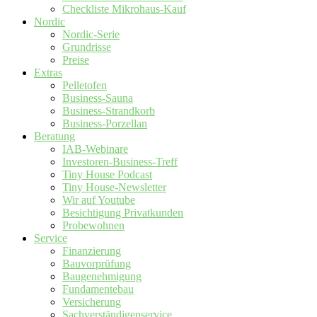
Checkliste Mikrohaus-Kauf
Nordic
Nordic-Serie
Grundrisse
Preise
Extras
Pelletofen
Business-Sauna
Business-Strandkorb
Business-Porzellan
Beratung
IAB-Webinare
Investoren-Business-Treff
Tiny House Podcast
Tiny House-Newsletter
Wir auf Youtube
Besichtigung Privatkunden
Probewohnen
Service
Finanzierung
Bauvorprüfung
Baugenehmigung
Fundamentebau
Versicherung
Sachverständigenservice