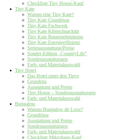
Checkliste Tiny House-Kauf
Tiny Kate
Warum eine Tiny Kate?
Tiny Kate Grundrisse
Tiny Kate Fachwerk
Tiny Kate Klönschnacktür
Tiny Kate Baugenehmigung
Tiny Kate Energieeffizienz
Serienausstattung/Preise
Sonder-Edition „CountryLife“
Sonderausstattungen
Farb- und Materialauswahl
Tiny Hotel
Das Hotel unter den Tinys
Grundriss
Ausstattung und Preise
Tiny House – Sonderausstattungen
Farb- und Materialauswahl
Bungalow
Warum Bungalow de Luxe?
Grundrisse
Ausstattung und Preise
Sonderausstattungen
Farb- und Materialauswahl
Checkliste Mikrohaus-Kauf