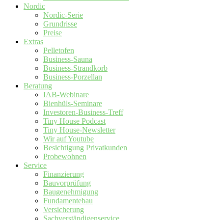
Nordic
Nordic-Serie
Grundrisse
Preise
Extras
Pelletofen
Business-Sauna
Business-Strandkorb
Business-Porzellan
Beratung
IAB-Webinare
Bienhüls-Seminare
Investoren-Business-Treff
Tiny House Podcast
Tiny House-Newsletter
Wir auf Youtube
Besichtigung Privatkunden
Probewohnen
Service
Finanzierung
Bauvorprüfung
Baugenehmigung
Fundamentebau
Versicherung
Sachverständigenservice