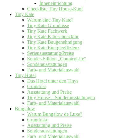
Inneneinrichtung
Checkliste Tiny House-Kauf
Tiny Kate
Warum eine Tiny Kate?
Tiny Kate Grundrisse
Tiny Kate Fachwerk
Tiny Kate Klönschnacktür
Tiny Kate Baugenehmigung
Tiny Kate Energieeffizienz
Serienausstattung/Preise
Sonder-Edition „CountryLife“
Sonderausstattungen
Farb- und Materialauswahl
Tiny Hotel
Das Hotel unter den Tinys
Grundriss
Ausstattung und Preise
Tiny House – Sonderausstattungen
Farb- und Materialauswahl
Bungalow
Warum Bungalow de Luxe?
Grundrisse
Ausstattung und Preise
Sonderausstattungen
Farb- und Materialauswahl