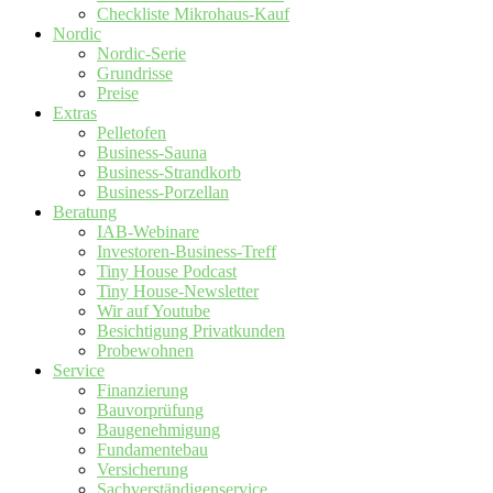
Checkliste Mikrohaus-Kauf
Nordic
Nordic-Serie
Grundrisse
Preise
Extras
Pelletofen
Business-Sauna
Business-Strandkorb
Business-Porzellan
Beratung
IAB-Webinare
Investoren-Business-Treff
Tiny House Podcast
Tiny House-Newsletter
Wir auf Youtube
Besichtigung Privatkunden
Probewohnen
Service
Finanzierung
Bauvorprüfung
Baugenehmigung
Fundamentebau
Versicherung
Sachverständigenservice