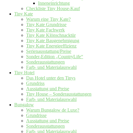
Inneneinrichtung
Checkliste Tiny House-Kauf
Tiny Kate
Warum eine Tiny Kate?
Tiny Kate Grundrisse
Tiny Kate Fachwerk
Tiny Kate Klönschnacktür
Tiny Kate Baugenehmigung
Tiny Kate Energieeffizienz
Serienausstattung/Preise
Sonder-Edition „CountryLife“
Sonderausstattungen
Farb- und Materialauswahl
Tiny Hotel
Das Hotel unter den Tinys
Grundriss
Ausstattung und Preise
Tiny House – Sonderausstattungen
Farb- und Materialauswahl
Bungalow
Warum Bungalow de Luxe?
Grundrisse
Ausstattung und Preise
Sonderausstattungen
Farb- und Materialauswahl