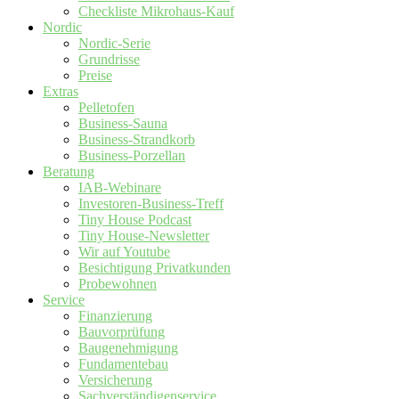
Checkliste Mikrohaus-Kauf
Nordic
Nordic-Serie
Grundrisse
Preise
Extras
Pelletofen
Business-Sauna
Business-Strandkorb
Business-Porzellan
Beratung
IAB-Webinare
Investoren-Business-Treff
Tiny House Podcast
Tiny House-Newsletter
Wir auf Youtube
Besichtigung Privatkunden
Probewohnen
Service
Finanzierung
Bauvorprüfung
Baugenehmigung
Fundamentebau
Versicherung
Sachverständigenservice