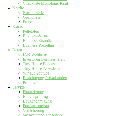
Checkliste Mikrohaus-Kauf
Nordic
Nordic-Serie
Grundrisse
Preise
Extras
Pelletofen
Business-Sauna
Business-Strandkorb
Business-Porzellan
Beratung
IAB-Webinare
Investoren-Business-Treff
Tiny House Podcast
Tiny House-Newsletter
Wir auf Youtube
Besichtigung Privatkunden
Probewohnen
Service
Finanzierung
Bauvorprüfung
Baugenehmigung
Fundamentebau
Versicherung
Sachverständigenservice