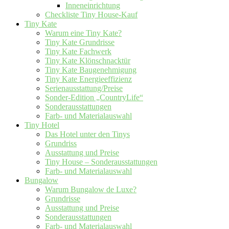
Inneneinrichtung
Checkliste Tiny House-Kauf
Tiny Kate
Warum eine Tiny Kate?
Tiny Kate Grundrisse
Tiny Kate Fachwerk
Tiny Kate Klönschnacktür
Tiny Kate Baugenehmigung
Tiny Kate Energieeffizienz
Serienausstattung/Preise
Sonder-Edition „CountryLife“
Sonderausstattungen
Farb- und Materialauswahl
Tiny Hotel
Das Hotel unter den Tinys
Grundriss
Ausstattung und Preise
Tiny House – Sonderausstattungen
Farb- und Materialauswahl
Bungalow
Warum Bungalow de Luxe?
Grundrisse
Ausstattung und Preise
Sonderausstattungen
Farb- und Materialauswahl