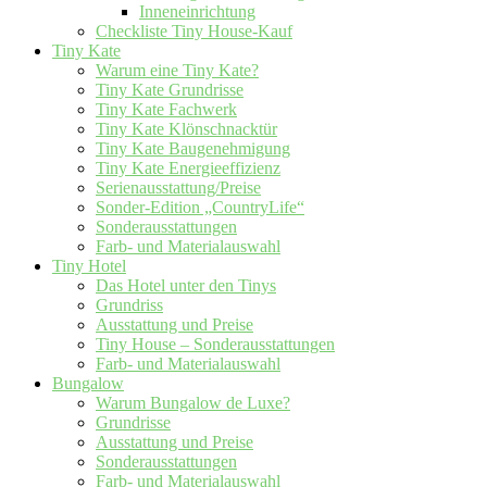
Inneneinrichtung
Checkliste Tiny House-Kauf
Tiny Kate
Warum eine Tiny Kate?
Tiny Kate Grundrisse
Tiny Kate Fachwerk
Tiny Kate Klönschnacktür
Tiny Kate Baugenehmigung
Tiny Kate Energieeffizienz
Serienausstattung/Preise
Sonder-Edition „CountryLife“
Sonderausstattungen
Farb- und Materialauswahl
Tiny Hotel
Das Hotel unter den Tinys
Grundriss
Ausstattung und Preise
Tiny House – Sonderausstattungen
Farb- und Materialauswahl
Bungalow
Warum Bungalow de Luxe?
Grundrisse
Ausstattung und Preise
Sonderausstattungen
Farb- und Materialauswahl