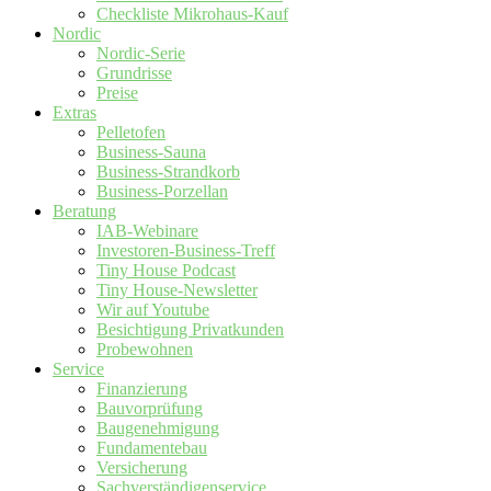
Checkliste Mikrohaus-Kauf
Nordic
Nordic-Serie
Grundrisse
Preise
Extras
Pelletofen
Business-Sauna
Business-Strandkorb
Business-Porzellan
Beratung
IAB-Webinare
Investoren-Business-Treff
Tiny House Podcast
Tiny House-Newsletter
Wir auf Youtube
Besichtigung Privatkunden
Probewohnen
Service
Finanzierung
Bauvorprüfung
Baugenehmigung
Fundamentebau
Versicherung
Sachverständigenservice