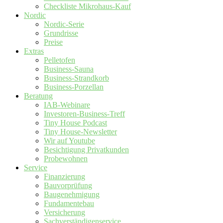
Checkliste Mikrohaus-Kauf
Nordic
Nordic-Serie
Grundrisse
Preise
Extras
Pelletofen
Business-Sauna
Business-Strandkorb
Business-Porzellan
Beratung
IAB-Webinare
Investoren-Business-Treff
Tiny House Podcast
Tiny House-Newsletter
Wir auf Youtube
Besichtigung Privatkunden
Probewohnen
Service
Finanzierung
Bauvorprüfung
Baugenehmigung
Fundamentebau
Versicherung
Sachverständigenservice