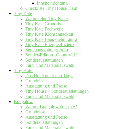
Inneneinrichtung
Checkliste Tiny House-Kauf
Tiny Kate
Warum eine Tiny Kate?
Tiny Kate Grundrisse
Tiny Kate Fachwerk
Tiny Kate Klönschnacktür
Tiny Kate Baugenehmigung
Tiny Kate Energieeffizienz
Serienausstattung/Preise
Sonder-Edition „CountryLife“
Sonderausstattungen
Farb- und Materialauswahl
Tiny Hotel
Das Hotel unter den Tinys
Grundriss
Ausstattung und Preise
Tiny House – Sonderausstattungen
Farb- und Materialauswahl
Bungalow
Warum Bungalow de Luxe?
Grundrisse
Ausstattung und Preise
Sonderausstattungen
Farb- und Materialauswahl