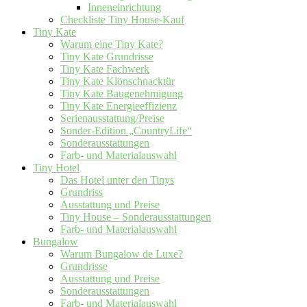
Inneneinrichtung
Checkliste Tiny House-Kauf
Tiny Kate
Warum eine Tiny Kate?
Tiny Kate Grundrisse
Tiny Kate Fachwerk
Tiny Kate Klönschnacktür
Tiny Kate Baugenehmigung
Tiny Kate Energieeffizienz
Serienausstattung/Preise
Sonder-Edition „CountryLife“
Sonderausstattungen
Farb- und Materialauswahl
Tiny Hotel
Das Hotel unter den Tinys
Grundriss
Ausstattung und Preise
Tiny House – Sonderausstattungen
Farb- und Materialauswahl
Bungalow
Warum Bungalow de Luxe?
Grundrisse
Ausstattung und Preise
Sonderausstattungen
Farb- und Materialauswahl