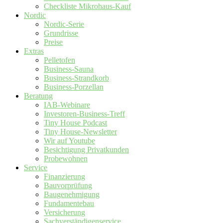
Checkliste Mikrohaus-Kauf
Nordic
Nordic-Serie
Grundrisse
Preise
Extras
Pelletofen
Business-Sauna
Business-Strandkorb
Business-Porzellan
Beratung
IAB-Webinare
Investoren-Business-Treff
Tiny House Podcast
Tiny House-Newsletter
Wir auf Youtube
Besichtigung Privatkunden
Probewohnen
Service
Finanzierung
Bauvorprüfung
Baugenehmigung
Fundamentebau
Versicherung
Sachverständigenservice