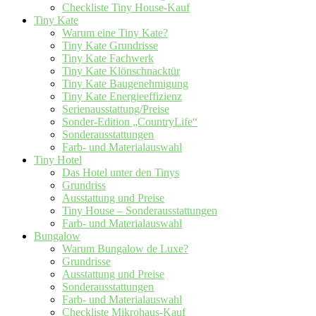
Checkliste Tiny House-Kauf
Tiny Kate
Warum eine Tiny Kate?
Tiny Kate Grundrisse
Tiny Kate Fachwerk
Tiny Kate Klönschnacktür
Tiny Kate Baugenehmigung
Tiny Kate Energieeffizienz
Serienausstattung/Preise
Sonder-Edition „CountryLife“
Sonderausstattungen
Farb- und Materialauswahl
Tiny Hotel
Das Hotel unter den Tinys
Grundriss
Ausstattung und Preise
Tiny House – Sonderausstattungen
Farb- und Materialauswahl
Bungalow
Warum Bungalow de Luxe?
Grundrisse
Ausstattung und Preise
Sonderausstattungen
Farb- und Materialauswahl
Checkliste Mikrohaus-Kauf