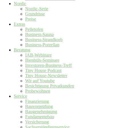
Nordic
Nordic-Serie
Grundrisse
Preise
Extras
Pelletofen
Business-Sauna
Business-Strandkorb
Business-Porzellan
Beratung
IAB-Webinare
Bienhüls-Seminare
Investoren-Business-Treff
Tiny House Podcast
Tiny House-Newsletter
Wir auf Youtube
Besichtigung Privatkunden
Probewohnen
Service
Finanzierung
Bauvorprüfung
Baugenehmigung
Fundamentebau
Versicherung
Sachverständigenservice