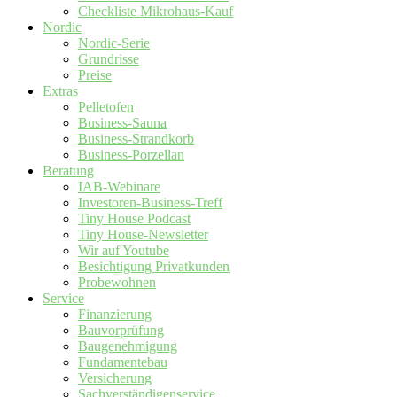
Checkliste Mikrohaus-Kauf
Nordic
Nordic-Serie
Grundrisse
Preise
Extras
Pelletofen
Business-Sauna
Business-Strandkorb
Business-Porzellan
Beratung
IAB-Webinare
Investoren-Business-Treff
Tiny House Podcast
Tiny House-Newsletter
Wir auf Youtube
Besichtigung Privatkunden
Probewohnen
Service
Finanzierung
Bauvorprüfung
Baugenehmigung
Fundamentebau
Versicherung
Sachverständigenservice