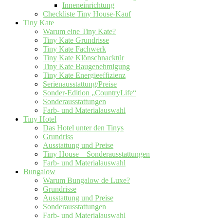
Inneneinrichtung
Checkliste Tiny House-Kauf
Tiny Kate
Warum eine Tiny Kate?
Tiny Kate Grundrisse
Tiny Kate Fachwerk
Tiny Kate Klönschnacktür
Tiny Kate Baugenehmigung
Tiny Kate Energieeffizienz
Serienausstattung/Preise
Sonder-Edition „CountryLife“
Sonderausstattungen
Farb- und Materialauswahl
Tiny Hotel
Das Hotel unter den Tinys
Grundriss
Ausstattung und Preise
Tiny House – Sonderausstattungen
Farb- und Materialauswahl
Bungalow
Warum Bungalow de Luxe?
Grundrisse
Ausstattung und Preise
Sonderausstattungen
Farb- und Materialauswahl