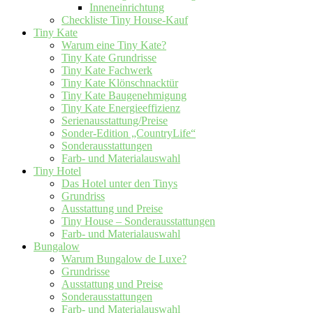
Inneneinrichtung
Checkliste Tiny House-Kauf
Tiny Kate
Warum eine Tiny Kate?
Tiny Kate Grundrisse
Tiny Kate Fachwerk
Tiny Kate Klönschnacktür
Tiny Kate Baugenehmigung
Tiny Kate Energieeffizienz
Serienausstattung/Preise
Sonder-Edition „CountryLife“
Sonderausstattungen
Farb- und Materialauswahl
Tiny Hotel
Das Hotel unter den Tinys
Grundriss
Ausstattung und Preise
Tiny House – Sonderausstattungen
Farb- und Materialauswahl
Bungalow
Warum Bungalow de Luxe?
Grundrisse
Ausstattung und Preise
Sonderausstattungen
Farb- und Materialauswahl