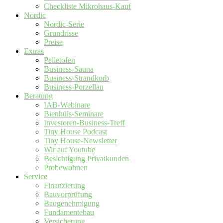
Checkliste Mikrohaus-Kauf
Nordic
Nordic-Serie
Grundrisse
Preise
Extras
Pelletofen
Business-Sauna
Business-Strandkorb
Business-Porzellan
Beratung
IAB-Webinare
Bienhüls-Seminare
Investoren-Business-Treff
Tiny House Podcast
Tiny House-Newsletter
Wir auf Youtube
Besichtigung Privatkunden
Probewohnen
Service
Finanzierung
Bauvorprüfung
Baugenehmigung
Fundamentebau
Versicherung