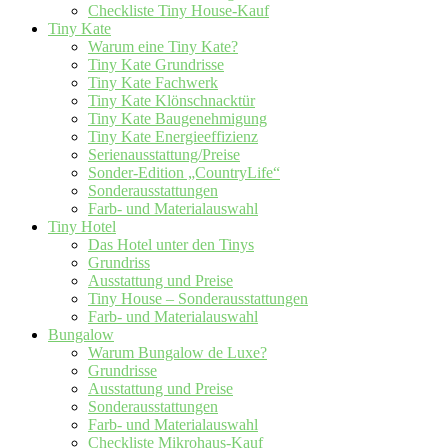
Checkliste Tiny House-Kauf
Tiny Kate
Warum eine Tiny Kate?
Tiny Kate Grundrisse
Tiny Kate Fachwerk
Tiny Kate Klönschnacktür
Tiny Kate Baugenehmigung
Tiny Kate Energieeffizienz
Serienausstattung/Preise
Sonder-Edition „CountryLife“
Sonderausstattungen
Farb- und Materialauswahl
Tiny Hotel
Das Hotel unter den Tinys
Grundriss
Ausstattung und Preise
Tiny House – Sonderausstattungen
Farb- und Materialauswahl
Bungalow
Warum Bungalow de Luxe?
Grundrisse
Ausstattung und Preise
Sonderausstattungen
Farb- und Materialauswahl
Checkliste Mikrohaus-Kauf