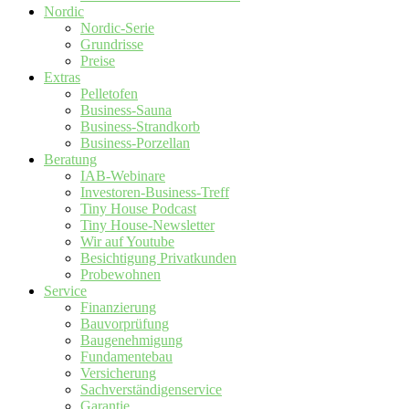
Nordic
Nordic-Serie
Grundrisse
Preise
Extras
Pelletofen
Business-Sauna
Business-Strandkorb
Business-Porzellan
Beratung
IAB-Webinare
Investoren-Business-Treff
Tiny House Podcast
Tiny House-Newsletter
Wir auf Youtube
Besichtigung Privatkunden
Probewohnen
Service
Finanzierung
Bauvorprüfung
Baugenehmigung
Fundamentebau
Versicherung
Sachverständigenservice
Garantie