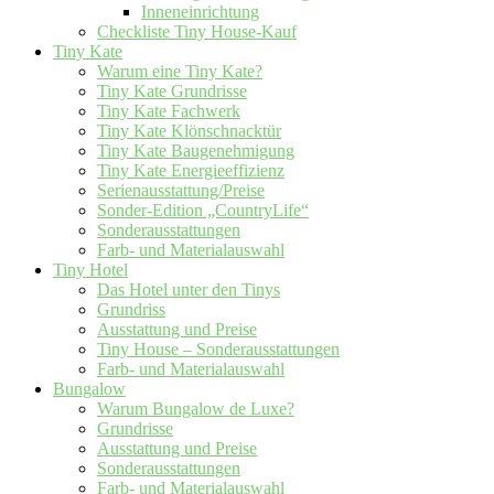
Inneneinrichtung
Checkliste Tiny House-Kauf
Tiny Kate
Warum eine Tiny Kate?
Tiny Kate Grundrisse
Tiny Kate Fachwerk
Tiny Kate Klönschnacktür
Tiny Kate Baugenehmigung
Tiny Kate Energieeffizienz
Serienausstattung/Preise
Sonder-Edition „CountryLife“
Sonderausstattungen
Farb- und Materialauswahl
Tiny Hotel
Das Hotel unter den Tinys
Grundriss
Ausstattung und Preise
Tiny House – Sonderausstattungen
Farb- und Materialauswahl
Bungalow
Warum Bungalow de Luxe?
Grundrisse
Ausstattung und Preise
Sonderausstattungen
Farb- und Materialauswahl