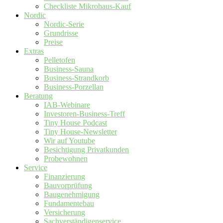
Checkliste Mikrohaus-Kauf
Nordic
Nordic-Serie
Grundrisse
Preise
Extras
Pelletofen
Business-Sauna
Business-Strandkorb
Business-Porzellan
Beratung
IAB-Webinare
Investoren-Business-Treff
Tiny House Podcast
Tiny House-Newsletter
Wir auf Youtube
Besichtigung Privatkunden
Probewohnen
Service
Finanzierung
Bauvorprüfung
Baugenehmigung
Fundamentebau
Versicherung
Sachverständigenservice