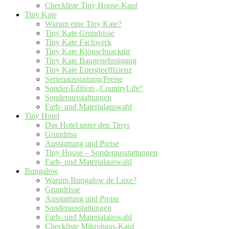
Checkliste Tiny House-Kauf
Tiny Kate
Warum eine Tiny Kate?
Tiny Kate Grundrisse
Tiny Kate Fachwerk
Tiny Kate Klönschnacktür
Tiny Kate Baugenehmigung
Tiny Kate Energieeffizienz
Serienausstattung/Preise
Sonder-Edition „CountryLife“
Sonderausstattungen
Farb- und Materialauswahl
Tiny Hotel
Das Hotel unter den Tinys
Grundriss
Ausstattung und Preise
Tiny House – Sonderausstattungen
Farb- und Materialauswahl
Bungalow
Warum Bungalow de Luxe?
Grundrisse
Ausstattung und Preise
Sonderausstattungen
Farb- und Materialauswahl
Checkliste Mikrohaus-Kauf