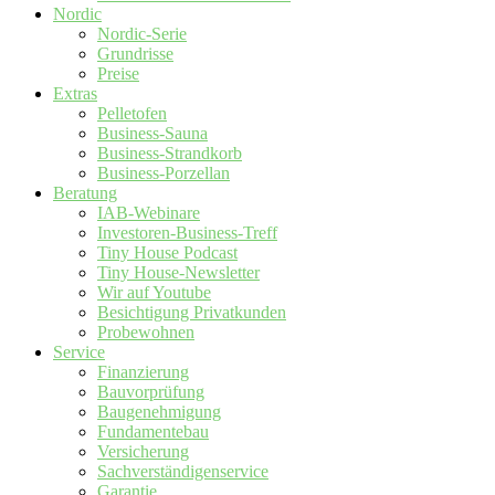
Nordic
Nordic-Serie
Grundrisse
Preise
Extras
Pelletofen
Business-Sauna
Business-Strandkorb
Business-Porzellan
Beratung
IAB-Webinare
Investoren-Business-Treff
Tiny House Podcast
Tiny House-Newsletter
Wir auf Youtube
Besichtigung Privatkunden
Probewohnen
Service
Finanzierung
Bauvorprüfung
Baugenehmigung
Fundamentebau
Versicherung
Sachverständigenservice
Garantie