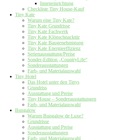
Inneneinrichtung
Checkliste Tiny House-Kauf
Tiny Kate
Warum eine Tiny Kate?
Tiny Kate Grundrisse
Tiny Kate Fachwerk
Tiny Kate Klönschnacktür
Tiny Kate Baugenehmigung
Tiny Kate Energieeffizienz
Serienausstattung/Preise
Sonder-Edition „CountryLife“
Sonderausstattungen
Farb- und Materialauswahl
Tiny Hotel
Das Hotel unter den Tinys
Grundriss
Ausstattung und Preise
Tiny House – Sonderausstattungen
Farb- und Materialauswahl
Bungalow
Warum Bungalow de Luxe?
Grundrisse
Ausstattung und Preise
Sonderausstattungen
Farb- und Materialauswahl