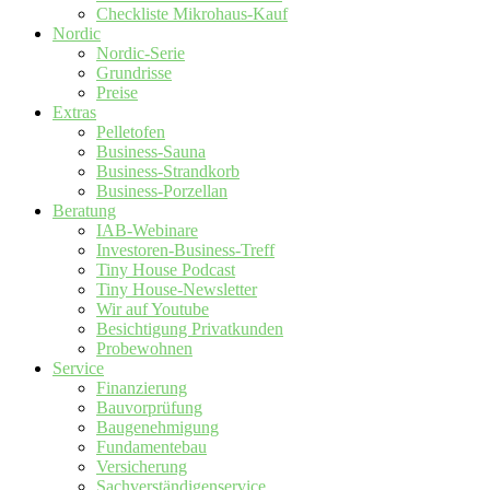
Checkliste Mikrohaus-Kauf
Nordic
Nordic-Serie
Grundrisse
Preise
Extras
Pelletofen
Business-Sauna
Business-Strandkorb
Business-Porzellan
Beratung
IAB-Webinare
Investoren-Business-Treff
Tiny House Podcast
Tiny House-Newsletter
Wir auf Youtube
Besichtigung Privatkunden
Probewohnen
Service
Finanzierung
Bauvorprüfung
Baugenehmigung
Fundamentebau
Versicherung
Sachverständigenservice