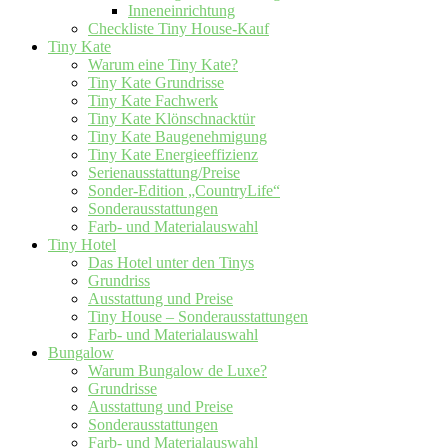
Inneneinrichtung
Checkliste Tiny House-Kauf
Tiny Kate
Warum eine Tiny Kate?
Tiny Kate Grundrisse
Tiny Kate Fachwerk
Tiny Kate Klönschnacktür
Tiny Kate Baugenehmigung
Tiny Kate Energieeffizienz
Serienausstattung/Preise
Sonder-Edition „CountryLife“
Sonderausstattungen
Farb- und Materialauswahl
Tiny Hotel
Das Hotel unter den Tinys
Grundriss
Ausstattung und Preise
Tiny House – Sonderausstattungen
Farb- und Materialauswahl
Bungalow
Warum Bungalow de Luxe?
Grundrisse
Ausstattung und Preise
Sonderausstattungen
Farb- und Materialauswahl