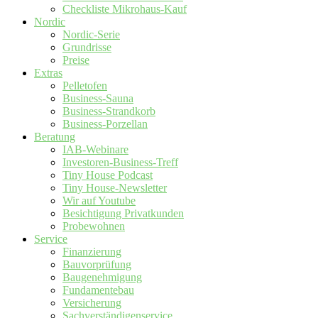
Checkliste Mikrohaus-Kauf
Nordic
Nordic-Serie
Grundrisse
Preise
Extras
Pelletofen
Business-Sauna
Business-Strandkorb
Business-Porzellan
Beratung
IAB-Webinare
Investoren-Business-Treff
Tiny House Podcast
Tiny House-Newsletter
Wir auf Youtube
Besichtigung Privatkunden
Probewohnen
Service
Finanzierung
Bauvorprüfung
Baugenehmigung
Fundamentebau
Versicherung
Sachverständigenservice