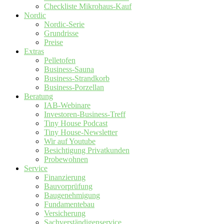
Checkliste Mikrohaus-Kauf
Nordic
Nordic-Serie
Grundrisse
Preise
Extras
Pelletofen
Business-Sauna
Business-Strandkorb
Business-Porzellan
Beratung
IAB-Webinare
Investoren-Business-Treff
Tiny House Podcast
Tiny House-Newsletter
Wir auf Youtube
Besichtigung Privatkunden
Probewohnen
Service
Finanzierung
Bauvorprüfung
Baugenehmigung
Fundamentebau
Versicherung
Sachverständigenservice