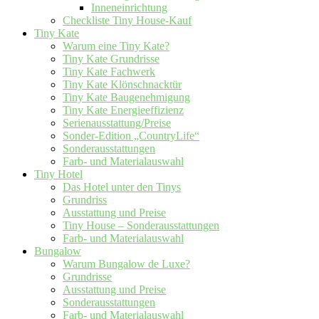
Inneneinrichtung
Checkliste Tiny House-Kauf
Tiny Kate
Warum eine Tiny Kate?
Tiny Kate Grundrisse
Tiny Kate Fachwerk
Tiny Kate Klönschnacktür
Tiny Kate Baugenehmigung
Tiny Kate Energieeffizienz
Serienausstattung/Preise
Sonder-Edition „CountryLife“
Sonderausstattungen
Farb- und Materialauswahl
Tiny Hotel
Das Hotel unter den Tinys
Grundriss
Ausstattung und Preise
Tiny House – Sonderausstattungen
Farb- und Materialauswahl
Bungalow
Warum Bungalow de Luxe?
Grundrisse
Ausstattung und Preise
Sonderausstattungen
Farb- und Materialauswahl