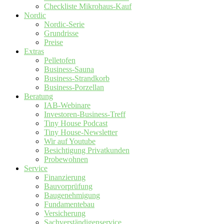
Checkliste Mikrohaus-Kauf
Nordic
Nordic-Serie
Grundrisse
Preise
Extras
Pelletofen
Business-Sauna
Business-Strandkorb
Business-Porzellan
Beratung
IAB-Webinare
Investoren-Business-Treff
Tiny House Podcast
Tiny House-Newsletter
Wir auf Youtube
Besichtigung Privatkunden
Probewohnen
Service
Finanzierung
Bauvorprüfung
Baugenehmigung
Fundamentebau
Versicherung
Sachverständigenservice