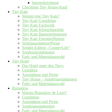
Inneneinrichtung
Checkliste Tiny House-Kauf
Tiny Kate
Warum eine Tiny Kate?
Tiny Kate Grundrisse
Tiny Kate Fachwerk
Tiny Kate Klönschnacktür
Tiny Kate Baugenehmigung
Tiny Kate Energieeffizienz
Serienausstattung/Preise
Sonder-Edition „CountryLife“
Sonderausstattungen
Farb- und Materialauswahl
Tiny Hotel
Das Hotel unter den Tinys
Grundriss
Ausstattung und Preise
Tiny House – Sonderausstattungen
Farb- und Materialauswahl
Bungalow
Warum Bungalow de Luxe?
Grundrisse
Ausstattung und Preise
Sonderausstattungen
Farb- und Materialauswahl