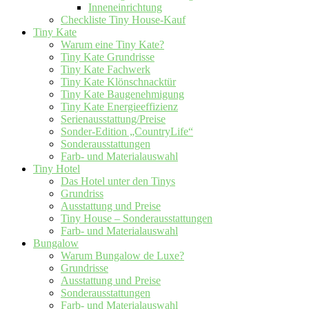
Inneneinrichtung
Checkliste Tiny House-Kauf
Tiny Kate
Warum eine Tiny Kate?
Tiny Kate Grundrisse
Tiny Kate Fachwerk
Tiny Kate Klönschnacktür
Tiny Kate Baugenehmigung
Tiny Kate Energieeffizienz
Serienausstattung/Preise
Sonder-Edition „CountryLife“
Sonderausstattungen
Farb- und Materialauswahl
Tiny Hotel
Das Hotel unter den Tinys
Grundriss
Ausstattung und Preise
Tiny House – Sonderausstattungen
Farb- und Materialauswahl
Bungalow
Warum Bungalow de Luxe?
Grundrisse
Ausstattung und Preise
Sonderausstattungen
Farb- und Materialauswahl