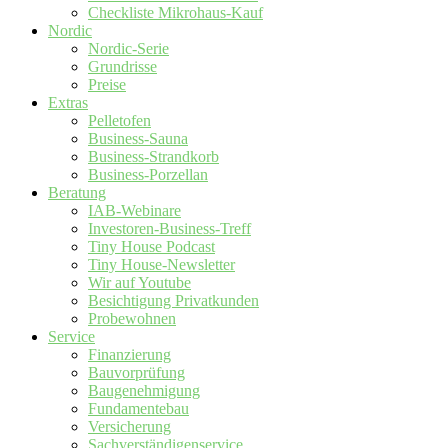
Checkliste Mikrohaus-Kauf
Nordic
Nordic-Serie
Grundrisse
Preise
Extras
Pelletofen
Business-Sauna
Business-Strandkorb
Business-Porzellan
Beratung
IAB-Webinare
Investoren-Business-Treff
Tiny House Podcast
Tiny House-Newsletter
Wir auf Youtube
Besichtigung Privatkunden
Probewohnen
Service
Finanzierung
Bauvorprüfung
Baugenehmigung
Fundamentebau
Versicherung
Sachverständigenservice