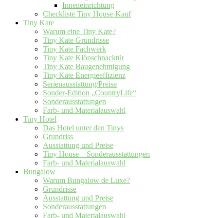
Inneneinrichtung
Checkliste Tiny House-Kauf
Tiny Kate
Warum eine Tiny Kate?
Tiny Kate Grundrisse
Tiny Kate Fachwerk
Tiny Kate Klönschnacktür
Tiny Kate Baugenehmigung
Tiny Kate Energieeffizienz
Serienausstattung/Preise
Sonder-Edition „CountryLife“
Sonderausstattungen
Farb- und Materialauswahl
Tiny Hotel
Das Hotel unter den Tinys
Grundriss
Ausstattung und Preise
Tiny House – Sonderausstattungen
Farb- und Materialauswahl
Bungalow
Warum Bungalow de Luxe?
Grundrisse
Ausstattung und Preise
Sonderausstattungen
Farb- und Materialauswahl