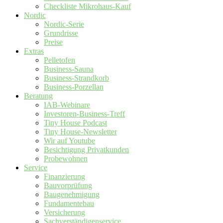
Checkliste Mikrohaus-Kauf
Nordic
Nordic-Serie
Grundrisse
Preise
Extras
Pelletofen
Business-Sauna
Business-Strandkorb
Business-Porzellan
Beratung
IAB-Webinare
Investoren-Business-Treff
Tiny House Podcast
Tiny House-Newsletter
Wir auf Youtube
Besichtigung Privatkunden
Probewohnen
Service
Finanzierung
Bauvorprüfung
Baugenehmigung
Fundamentebau
Versicherung
Sachverständigenservice