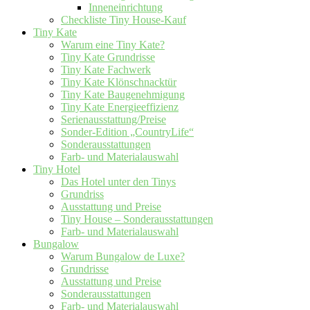
Inneneinrichtung
Checkliste Tiny House-Kauf
Tiny Kate
Warum eine Tiny Kate?
Tiny Kate Grundrisse
Tiny Kate Fachwerk
Tiny Kate Klönschnacktür
Tiny Kate Baugenehmigung
Tiny Kate Energieeffizienz
Serienausstattung/Preise
Sonder-Edition „CountryLife“
Sonderausstattungen
Farb- und Materialauswahl
Tiny Hotel
Das Hotel unter den Tinys
Grundriss
Ausstattung und Preise
Tiny House – Sonderausstattungen
Farb- und Materialauswahl
Bungalow
Warum Bungalow de Luxe?
Grundrisse
Ausstattung und Preise
Sonderausstattungen
Farb- und Materialauswahl