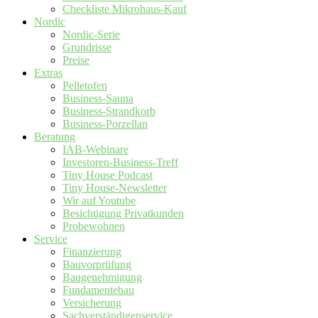
Checkliste Mikrohaus-Kauf
Nordic
Nordic-Serie
Grundrisse
Preise
Extras
Pelletofen
Business-Sauna
Business-Strandkorb
Business-Porzellan
Beratung
IAB-Webinare
Investoren-Business-Treff
Tiny House Podcast
Tiny House-Newsletter
Wir auf Youtube
Besichtigung Privatkunden
Probewohnen
Service
Finanzierung
Bauvorprüfung
Baugenehmigung
Fundamentebau
Versicherung
Sachverständigenservice