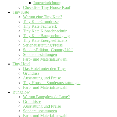
Inneneinrichtung
Checkliste Tiny House-Kauf
Tiny Kate
Warum eine Tiny Kate?
Tiny Kate Grundrisse
Tiny Kate Fachwerk
Tiny Kate Klönschnacktür
Tiny Kate Baugenehmigung
Tiny Kate Energieeffizienz
Serienausstattung/Preise
Sonder-Edition „CountryLife“
Sonderausstattungen
Farb- und Materialauswahl
Tiny Hotel
Das Hotel unter den Tinys
Grundriss
Ausstattung und Preise
Tiny House – Sonderausstattungen
Farb- und Materialauswahl
Bungalow
Warum Bungalow de Luxe?
Grundrisse
Ausstattung und Preise
Sonderausstattungen
Farb- und Materialauswahl