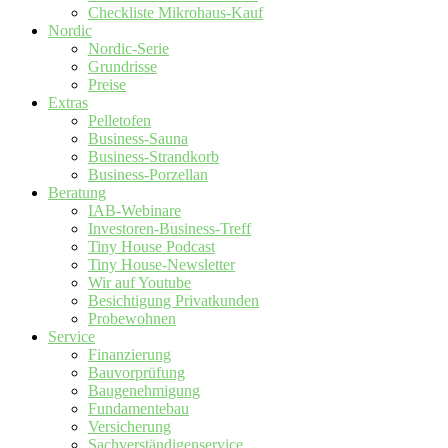
Checkliste Mikrohaus-Kauf
Nordic
Nordic-Serie
Grundrisse
Preise
Extras
Pelletofen
Business-Sauna
Business-Strandkorb
Business-Porzellan
Beratung
IAB-Webinare
Investoren-Business-Treff
Tiny House Podcast
Tiny House-Newsletter
Wir auf Youtube
Besichtigung Privatkunden
Probewohnen
Service
Finanzierung
Bauvorprüfung
Baugenehmigung
Fundamentebau
Versicherung
Sachverständigenservice