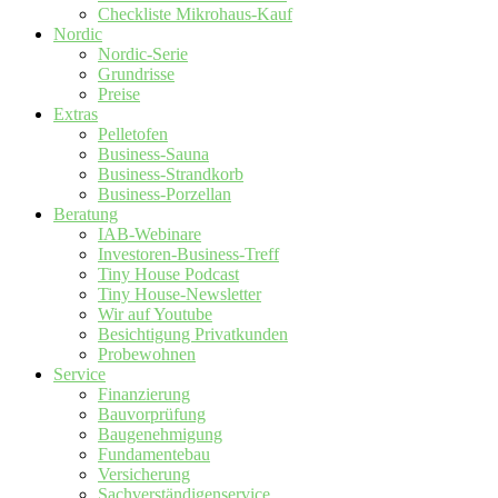
Checkliste Mikrohaus-Kauf
Nordic
Nordic-Serie
Grundrisse
Preise
Extras
Pelletofen
Business-Sauna
Business-Strandkorb
Business-Porzellan
Beratung
IAB-Webinare
Investoren-Business-Treff
Tiny House Podcast
Tiny House-Newsletter
Wir auf Youtube
Besichtigung Privatkunden
Probewohnen
Service
Finanzierung
Bauvorprüfung
Baugenehmigung
Fundamentebau
Versicherung
Sachverständigenservice