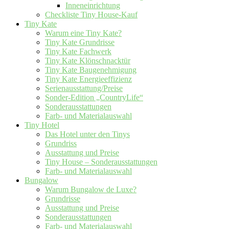
Inneneinrichtung
Checkliste Tiny House-Kauf
Tiny Kate
Warum eine Tiny Kate?
Tiny Kate Grundrisse
Tiny Kate Fachwerk
Tiny Kate Klönschnacktür
Tiny Kate Baugenehmigung
Tiny Kate Energieeffizienz
Serienausstattung/Preise
Sonder-Edition „CountryLife“
Sonderausstattungen
Farb- und Materialauswahl
Tiny Hotel
Das Hotel unter den Tinys
Grundriss
Ausstattung und Preise
Tiny House – Sonderausstattungen
Farb- und Materialauswahl
Bungalow
Warum Bungalow de Luxe?
Grundrisse
Ausstattung und Preise
Sonderausstattungen
Farb- und Materialauswahl