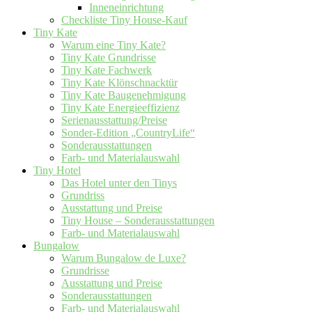
Inneneinrichtung
Checkliste Tiny House-Kauf
Tiny Kate
Warum eine Tiny Kate?
Tiny Kate Grundrisse
Tiny Kate Fachwerk
Tiny Kate Klönschnacktür
Tiny Kate Baugenehmigung
Tiny Kate Energieeffizienz
Serienausstattung/Preise
Sonder-Edition „CountryLife“
Sonderausstattungen
Farb- und Materialauswahl
Tiny Hotel
Das Hotel unter den Tinys
Grundriss
Ausstattung und Preise
Tiny House – Sonderausstattungen
Farb- und Materialauswahl
Bungalow
Warum Bungalow de Luxe?
Grundrisse
Ausstattung und Preise
Sonderausstattungen
Farb- und Materialauswahl