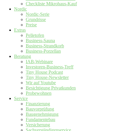
Checkliste Mikrohaus-Kauf
Nordic
Nordic-Serie
Grundrisse
Preise
Extras
Pelletofen
Business-Sauna
Business-Strandkorb
Business-Porzellan
Beratung
IAB-Webinare
Investoren-Business-Treff
Tiny House Podcast
Tiny House-Newsletter
Wir auf Youtube
Besichtigung Privatkunden
Probewohnen
Service
Finanzierung
Bauvorprüfung
Baugenehmigung
Fundamentebau
Versicherung
Sachverständigenservice