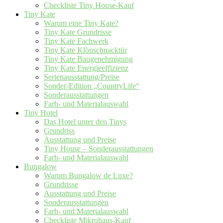
Checkliste Tiny House-Kauf
Tiny Kate
Warum eine Tiny Kate?
Tiny Kate Grundrisse
Tiny Kate Fachwerk
Tiny Kate Klönschnacktür
Tiny Kate Baugenehmigung
Tiny Kate Energieeffizienz
Serienausstattung/Preise
Sonder-Edition „CountryLife“
Sonderausstattungen
Farb- und Materialauswahl
Tiny Hotel
Das Hotel unter den Tinys
Grundriss
Ausstattung und Preise
Tiny House – Sonderausstattungen
Farb- und Materialauswahl
Bungalow
Warum Bungalow de Luxe?
Grundrisse
Ausstattung und Preise
Sonderausstattungen
Farb- und Materialauswahl
Checkliste Mikrohaus-Kauf