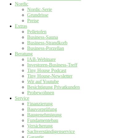
Nordic
Nordic-Serie
Grundrisse
Preise
Extras
Pelletofen
Business-Sauna
Business-Strandkorb
Business-Porzellan
Beratung
IAB-Webinare
Investoren-Business-Treff
Tiny House Podcast
Tiny House-Newsletter
Wir auf Youtube
Besichtigung Privatkunden
Probewohnen
Service
Finanzierung
Bauvorprüfung
Baugenehmigung
Fundamentebau
Versicherung
Sachverständigenservice
Garantie